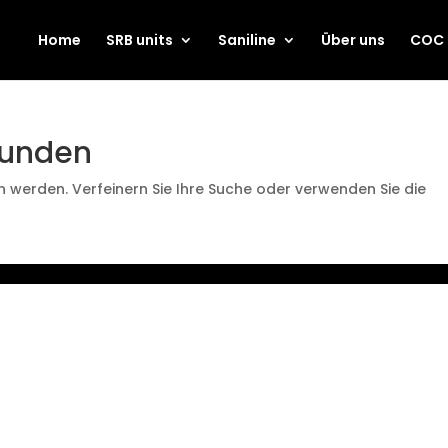
Home
SRB units
Saniline
Über uns
COC
funden
n werden. Verfeinern Sie Ihre Suche oder verwenden Sie die